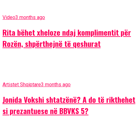
Video
3 months ago
Rita bëhet xheloze ndaj komplimentit për
Rozën, shpërthejnë të qeshurat
Artistet Shqiptare
3 months ago
Jonida Vokshi shtatzënë? A do të rikthehet
si prezantuese në BBVKS 5?