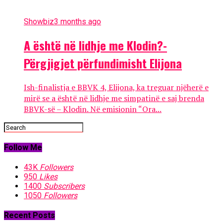
Showbiz
3 months ago
A është në lidhje me Klodin?-
Përgjigjet përfundimisht Elijona
Ish-finalistja e BBVK 4, Elijona, ka treguar njëherë e
mirë se a është në lidhje me simpatinë e saj brenda
BBVK-së – Klodin. Në emisionin “Ora...
Follow Me
43K
Followers
950
Likes
1400
Subscribers
1050
Followers
Recent Posts