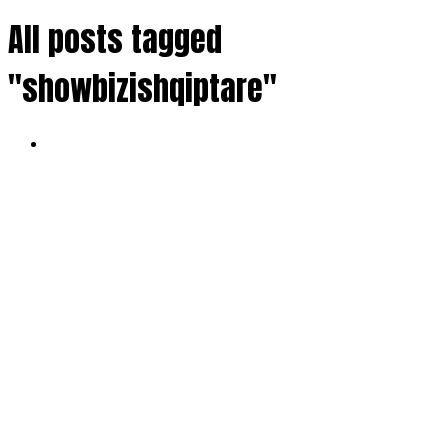
All posts tagged
"showbizishqiptare"