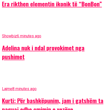
Era rikthen elementin ikonik të “BonBon”
Showbiz
6 minutes ago
Adelina nuk i ndal provokimet nga
pushimet
Lajme
8 minutes ago
Kurti: Për bashkëpunim, jam i gatshëm ta
paguaj edhe çmimin e vezëve