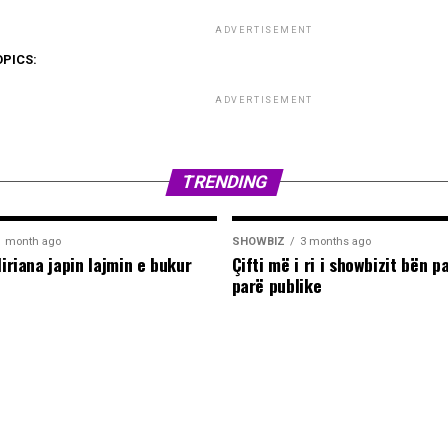
ADVERTISEMENT
OPICS:
ADVERTISEMENT
TRENDING
1 month ago
SHOWBIZ
3 months ago
liriana japin lajmin e bukur
Çifti më i ri i showbizit bën p
parë publike