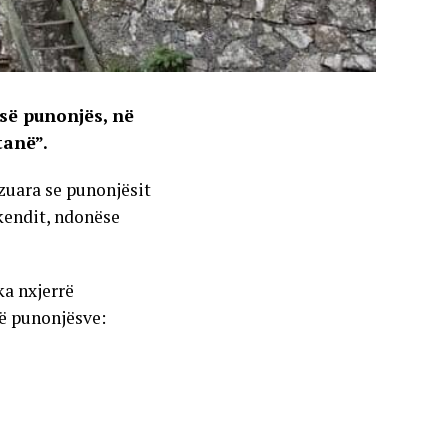
së punonjës, në
tanë”.
zuara se punonjësit
ikendit, ndonëse
ka nxjerrë
ë punonjësve: