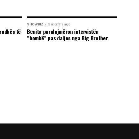
SHOWBIZ
3 months ago
radhës të
Benita paralajmëron intervistën
“bombë” pas daljes nga Big Brother