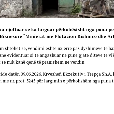
ka njoftuar se ka larguar përkohësisht nga puna pe
 Biznesore “Minierat me Flotacion Kishnicë dhe Ar
im shtohet se, vendimi është nxjerrë pas dyshimeve të ba
janë evidentuar si të angazhuar në punë gjatë ditëve të v
 se nuk kanë qenë të pranishëm në vendin
:
Me datën 09.06.2026, Kryeshefi Ekzekutiv i Trepça Sh.A. 
 me nr. prot. 5245 për largimin e përkohshëm nga puna t