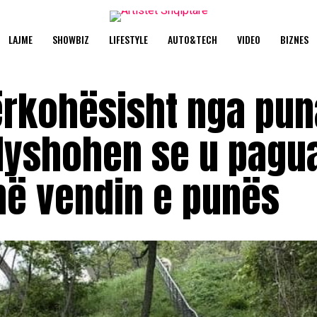
LAJME
SHOWBIZ
LIFESTYLE
AUTO&TECH
VIDEO
BIZNES
ërkohësisht nga pun
dyshohen se u pagu
në vendin e punës