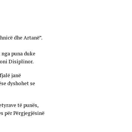
hnicë dhe Artanë”.
t nga puna duke
oni Disiplinor.
jalë janë
ëse dyshohet se
etyrave të punës,
res për Përgjegjësinë