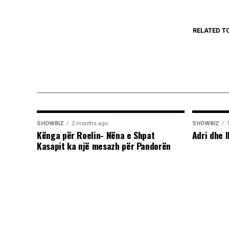
RELATED T
SHOWBIZ
2 months ago
SHOWBIZ
Kënga për Roelin- Nëna e Shpat
Adri dhe I
Kasapit ka një mesazh për Pandorën