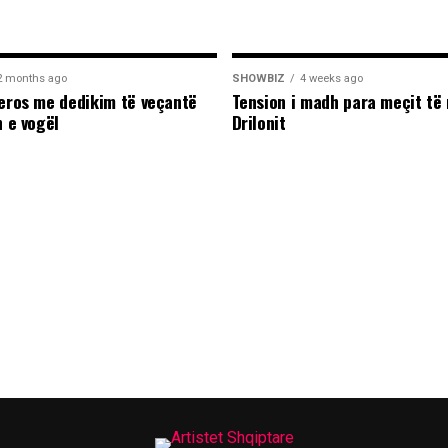
2 months ago
SHOWBIZ
4 weeks ago
leros me dedikim të veçantë
Tension i madh para meçit të 
n e vogël
Drilonit