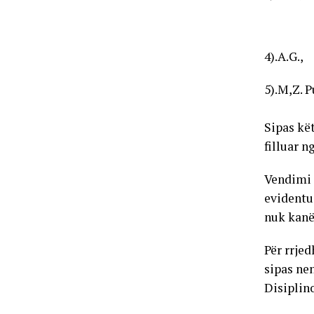
4).A.G.,
5).M,Z. 
Sipas kë
filluar n
Vendimi 
evidentu
nuk kanë
Për rrjed
sipas nen
Disiplin