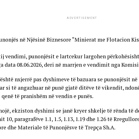
ADVERTISEMENT
Punonjës në Njësinë Biznesore “Minierat me Flotacion Kis
tij vendimi, punonjësit e lartcekur largohen përkohësish
ga data 08.06.2026, deri në marrjen e vendimit nga Komisi
është nxjerrë pas dyshimeve të bazuara se punonjësit në f
ar si të angazhuar në punë gjatë ditëve të vikendit, ndon
 qenë të pranishëm në vendin e punës.
hojë, ekziston dyshimi se janë kryer shkelje të rënda të d
it 10, paragrafëve 1.1, 1.5, 1.13, 1.19 dhe 1.26 të Rregullo
ore dhe Materiale të Punonjësve të Trepça Sh.A.