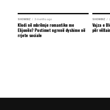
SHOWBIZ
3 months ago
SHOWBIZ
Klodi në mbrëmje romantike me
Vajza e B
Elijonën? Postimet ngrenë dyshime në
për vëllai
rrjete sociale