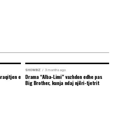
SHOWBIZ
3 months ago
araqitjen e
Drama “Alba-Limi” vazhdon edhe pas
Big Brother, kunja ndaj njëri-tjetrit