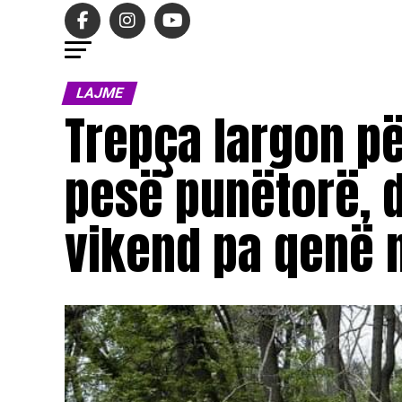
LAJME
Trepça largon p
pesë punëtorë, 
vikend pa qenë 