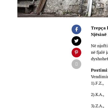
Trepça 
Njësinë
Në njoft
në fjalë 
dyshohet
Postimi
Vendimin
1).F.Z.,
2).K.A.,
3).Z.A.,