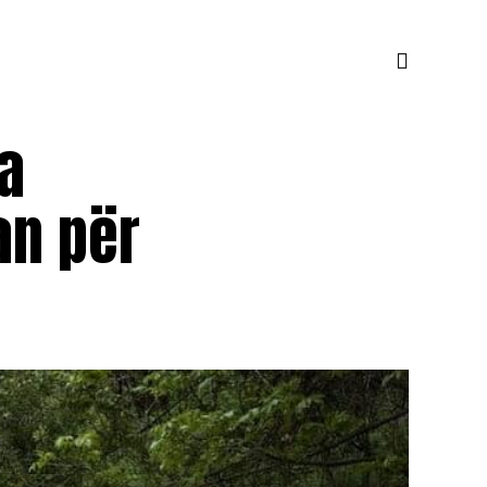
a
an për