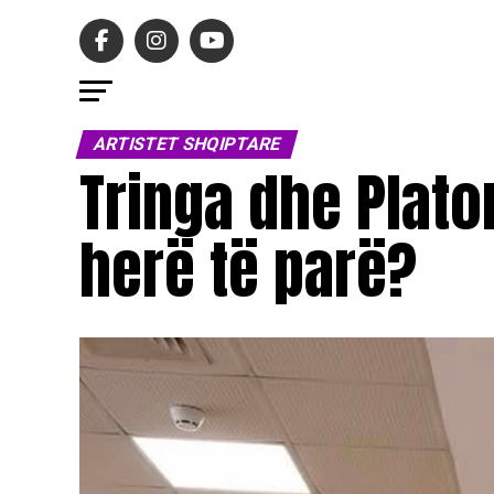
ARTISTET SHQIPTARE
Tringa dhe Plator
herë të parë?