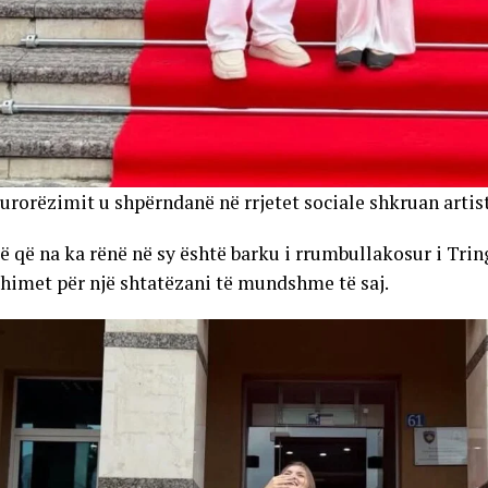
urorëzimit u shpërndanë në rrjetet sociale shkruan artis
ë që na ka rënë në sy është barku i rrumbullakosur i Trin
shimet për një shtatëzani të mundshme të saj.