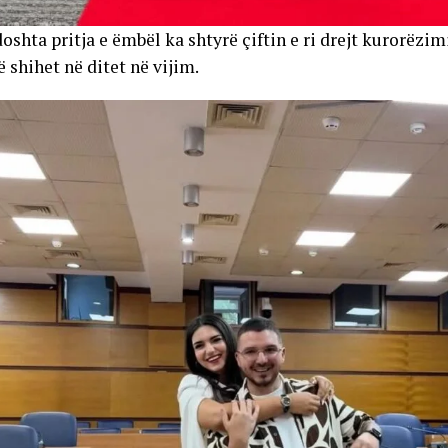
oshta pritja e ëmbël ka shtyrë çiftin e ri drejt kurorëzi
 shihet në ditet në vijim.