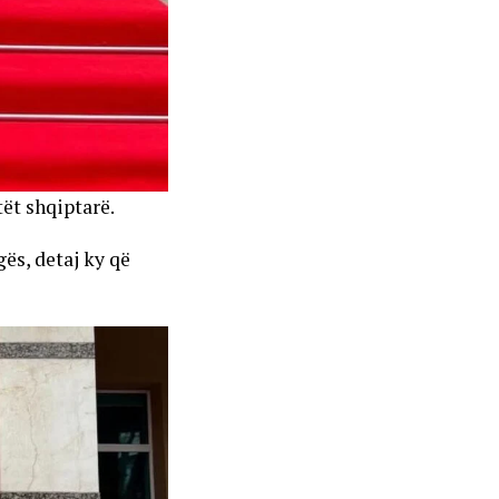
tët shqiptarë.
gës, detaj ky që