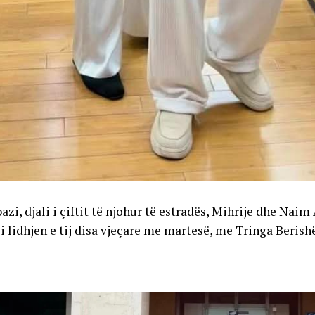
azi, djali i çiftit të njohur të estradës, Mihrije dhe Naim
i lidhjen e tij disa vjeçare me martesë, me Tringa Berish