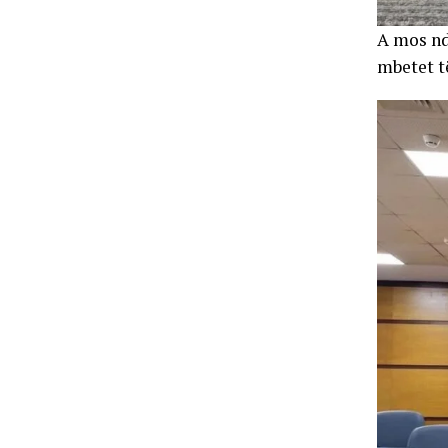
A mos nd
mbetet të