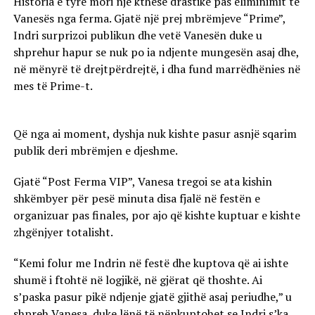
Historia e tyre mori një kthesë drastike pas eliminimit të
Vanesës nga ferma. Gjatë një prej mbrëmjeve “Prime”,
Indri surprizoi publikun dhe vetë Vanesën duke u
shprehur hapur se nuk po ia ndjente mungesën asaj dhe,
në mënyrë të drejtpërdrejtë, i dha fund marrëdhënies në
mes të Prime-t.
Që nga ai moment, dyshja nuk kishte pasur asnjë sqarim
publik deri mbrëmjen e djeshme.
Gjatë “Post Ferma VIP”, Vanesa tregoi se ata kishin
shkëmbyer për pesë minuta disa fjalë në festën e
organizuar pas finales, por ajo që kishte kuptuar e kishte
zhgënjyer totalisht.
“Kemi folur me Indrin në festë dhe kuptova që ai ishte
shumë i ftohtë në logjikë, në gjërat që thoshte. Ai
s’paska pasur pikë ndjenje gjatë gjithë asaj periudhe,” u
shpreh Vanesa, duke lënë të nënkuptohet se Indri s’ka