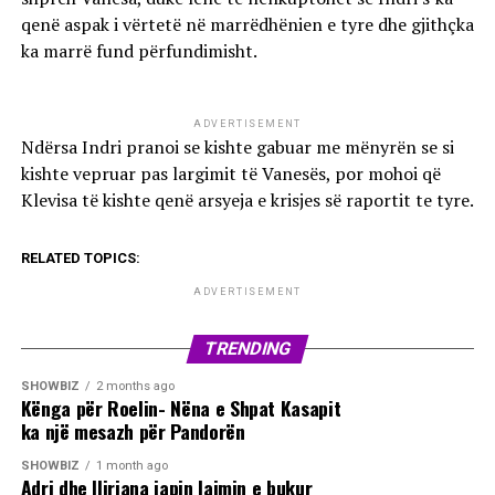
qenë aspak i vërtetë në marrëdhënien e tyre dhe gjithçka
ka marrë fund përfundimisht.
ADVERTISEMENT
Ndërsa Indri pranoi se kishte gabuar me mënyrën se si
kishte vepruar pas largimit të Vanesës, por mohoi që
Klevisa të kishte qenë arsyeja e krisjes së raportit te tyre.
RELATED TOPICS:
ADVERTISEMENT
TRENDING
SHOWBIZ
2 months ago
Kënga për Roelin- Nëna e Shpat Kasapit
ka një mesazh për Pandorën
SHOWBIZ
1 month ago
Adri dhe Iliriana japin lajmin e bukur