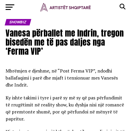
SHOWBIZ
Vanesa përballet me Indrin, tregon
bisedën me të pas daljes nga
‘Ferma VIP’
Mbrëmjen e djeshme, në “Post Ferma VIP”, ndodhi
ballafaqimi i parë dhe mjaft i tensionuar mes Vanesës
dhe Indrit.
Ky ishte takimi i tyre i parë sy më sy që pas përfundimit
të rrugëtimit në reality show, ku dyshja nisi një romancë
që premtonte shumë, por që përfundoi në mënyrë të
papritur.