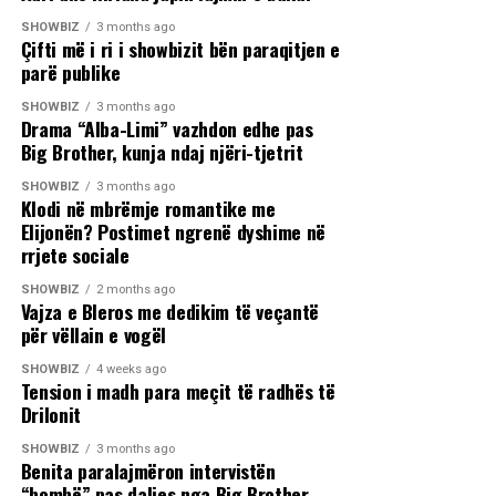
SHOWBIZ
3 months ago
Çifti më i ri i showbizit bën paraqitjen e
parë publike
SHOWBIZ
3 months ago
Drama “Alba-Limi” vazhdon edhe pas
Big Brother, kunja ndaj njëri-tjetrit
SHOWBIZ
3 months ago
Klodi në mbrëmje romantike me
Elijonën? Postimet ngrenë dyshime në
rrjete sociale
SHOWBIZ
2 months ago
Vajza e Bleros me dedikim të veçantë
për vëllain e vogël
SHOWBIZ
4 weeks ago
Tension i madh para meçit të radhës të
Drilonit
SHOWBIZ
3 months ago
Benita paralajmëron intervistën
“bombë” pas daljes nga Big Brother