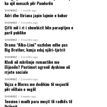
ka një mesazh për Pandorën
SHOWBIZ
1 month ago
Adri dhe Iliriana japin lajmin e bukur
SHOWBIZ
3 months ago
Çifti më i ri i showbizit bën paraqitjen e
parë publike
SHOWBIZ
3 months ago
Drama “Alba-Limi” vazhdon edhe pas
Big Brother, kunja ndaj njëri-tjetrit
SHOWBIZ
3 months ago
Klodi në mbrëmje romantike me
Elijonën? Postimet ngrenë dyshime në
rrjete sociale
SHOWBIZ
2 months ago
Vajza e Bleros me dedikim të veçantë
për vëllain e vogël
SHOWBIZ
4 weeks ago
Tension i madh para meçit të radhës të
Drilonit