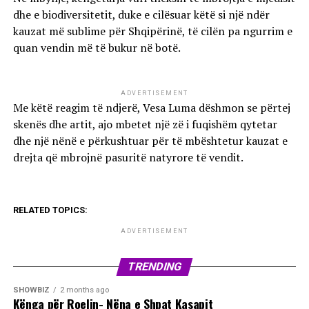
dhe e biodiversitetit, duke e cilësuar këtë si një ndër
kauzat më sublime për Shqipërinë, të cilën pa ngurrim e
quan vendin më të bukur në botë.
ADVERTISEMENT
Me këtë reagim të ndjerë, Vesa Luma dëshmon se përtej
skenës dhe artit, ajo mbetet një zë i fuqishëm qytetar
dhe një nënë e përkushtuar për të mbështetur kauzat e
drejta që mbrojnë pasuritë natyrore të vendit.
RELATED TOPICS:
ADVERTISEMENT
TRENDING
SHOWBIZ
2 months ago
Kënga për Roelin- Nëna e Shpat Kasapit