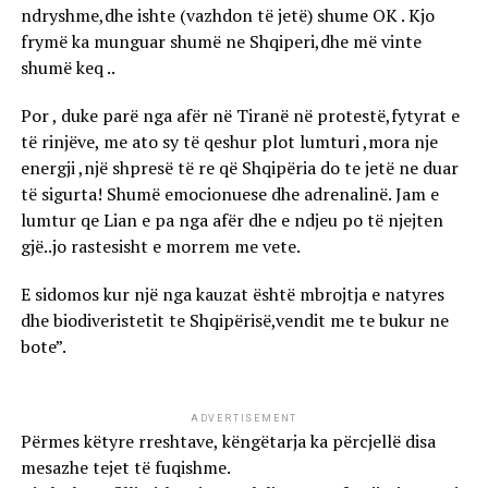
ndryshme,dhe ishte (vazhdon të jetë) shume OK . Kjo
frymë ka munguar shumë ne Shqiperi,dhe më vinte
shumë keq ..
Por , duke parë nga afër në Tiranë në protestë,fytyrat e
të rinjëve, me ato sy të qeshur plot lumturi ,mora nje
energji ,një shpresë të re që Shqipëria do te jetë ne duar
të sigurta! Shumë emocionuese dhe adrenalinë. Jam e
lumtur qe Lian e pa nga afër dhe e ndjeu po të njejten
gjë..jo rastesisht e morrem me vete.
E sidomos kur një nga kauzat është mbrojtja e natyres
dhe biodiveristetit te Shqipërisë,vendit me te bukur ne
bote”.
ADVERTISEMENT
Përmes këtyre rreshtave, këngëtarja ka përcjellë disa
mesazhe tejet të fuqishme.