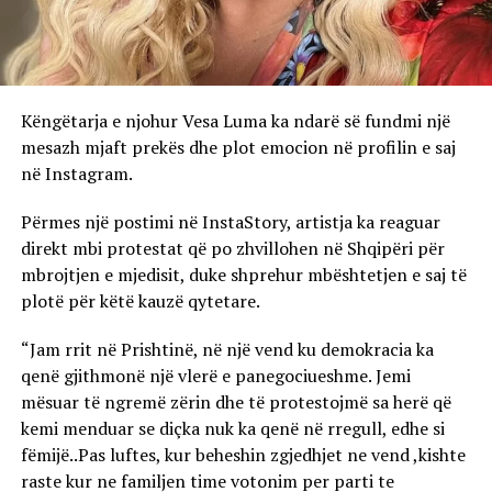
Këngëtarja e njohur Vesa Luma ka ndarë së fundmi një
mesazh mjaft prekës dhe plot emocion në profilin e saj
në Instagram.
Përmes një postimi në InstaStory, artistja ka reaguar
direkt mbi protestat që po zhvillohen në Shqipëri për
mbrojtjen e mjedisit, duke shprehur mbështetjen e saj të
plotë për këtë kauzë qytetare.
“Jam rrit në Prishtinë, në një vend ku demokracia ka
qenë gjithmonë një vlerë e panegociueshme. Jemi
mësuar të ngremë zërin dhe të protestojmë sa herë që
kemi menduar se diçka nuk ka qenë në rregull, edhe si
fëmijë..Pas luftes, kur beheshin zgjedhjet ne vend ,kishte
raste kur ne familjen time votonim per parti te