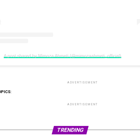
A post shared by Mimoza Ahmeti (@mimozaahmeti_official)
ADVERTISEMENT
OPICS:
ADVERTISEMENT
TRENDING