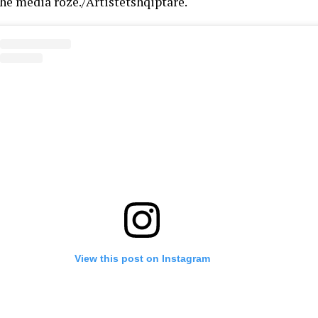
dhe media rozë./Artistëtshqiptarë.
View this post on Instagram