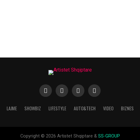
LAJME
SHOWBIZ
LIFESTYLE
AUTO&TECH
VIDEO
BIZNES
Copyright © 2026 Artistet Shqiptare &
SS-GROUP