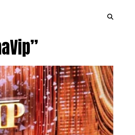
maVip”