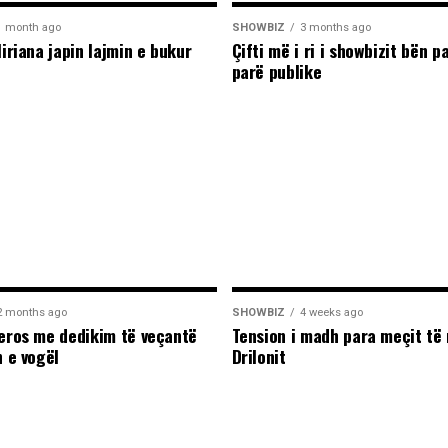
1 month ago
SHOWBIZ
3 months ago
liriana japin lajmin e bukur
Çifti më i ri i showbizit bën p
parë publike
2 months ago
SHOWBIZ
4 weeks ago
leros me dedikim të veçantë
Tension i madh para meçit të 
n e vogël
Drilonit