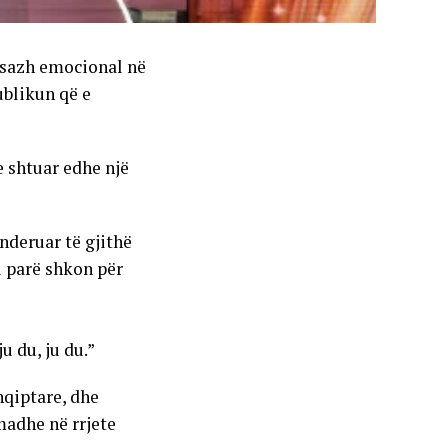
esazh emocional në
ublikun që e
 shtuar edhe një
nderuar të gjithë
i parë shkon për
u du, ju du.”
hqiptare, dhe
madhe në rrjete