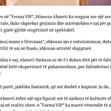
res në “Ferma VIP”, Mimoza Ahmeti ka reaguar me një m
ociale, duke shprehur gëzimin dhe mirënjohjen e saj për p
i gjatë gjithë rrugëtimit në spektakël.
moj mami e fitovaaaa”, shkruan ajo e entuziazmuar, duke
stilit të saj në finale, shkruan artistët shqiptarë.
in e saj, Ahmeti thekson se do t’i duhen ditë për të falë
 bënë këtë eksperiencë të paharrueshme, por falënderimi 
:
të parët, publiku fantastik, që më deshët e kuptuat. Ju du, j
hmeti është një nga figurat më të njohura të kulturës s
e saj në reality show-n “Farma VIP” ka marrë vëmendje të 