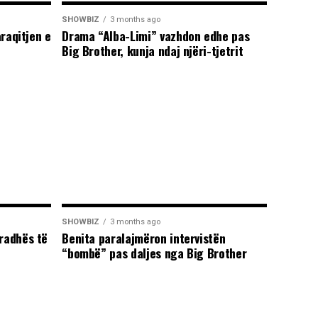
SHOWBIZ
3 months ago
araqitjen e
Drama “Alba-Limi” vazhdon edhe pas
Big Brother, kunja ndaj njëri-tjetrit
SHOWBIZ
3 months ago
radhës të
Benita paralajmëron intervistën
“bombë” pas daljes nga Big Brother