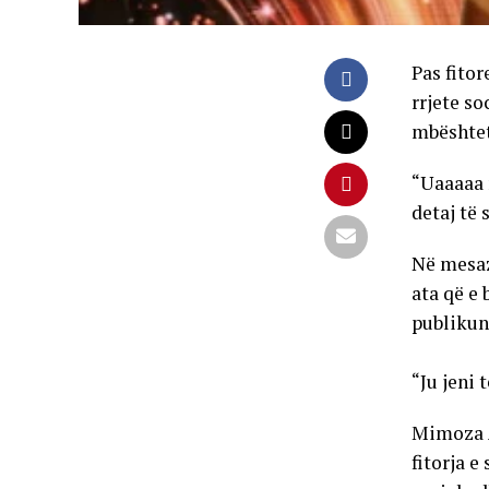
Pas fito
rrjete s
mbështet
“Uaaaaa 
detaj të 
Në mesazh
ata që e
publikun
“Ju jeni 
Mimoza A
fitorja 