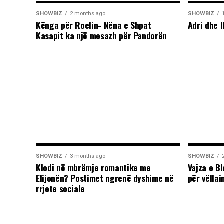
SHOWBIZ
2 months ago
SHOWBIZ
Kënga për Roelin- Nëna e Shpat
Adri dhe I
Kasapit ka një mesazh për Pandorën
SHOWBIZ
3 months ago
SHOWBIZ
Klodi në mbrëmje romantike me
Vajza e B
Elijonën? Postimet ngrenë dyshime në
për vëllai
rrjete sociale