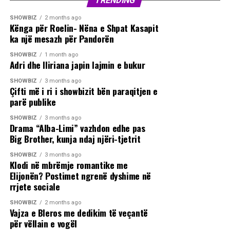
TRENDING
SHOWBIZ
2 months ago
Kënga për Roelin- Nëna e Shpat Kasapit
ka një mesazh për Pandorën
SHOWBIZ
1 month ago
Adri dhe Iliriana japin lajmin e bukur
SHOWBIZ
3 months ago
Çifti më i ri i showbizit bën paraqitjen e
parë publike
SHOWBIZ
3 months ago
Drama “Alba-Limi” vazhdon edhe pas
Big Brother, kunja ndaj njëri-tjetrit
SHOWBIZ
3 months ago
Klodi në mbrëmje romantike me
Elijonën? Postimet ngrenë dyshime në
rrjete sociale
SHOWBIZ
2 months ago
Vajza e Bleros me dedikim të veçantë
për vëllain e vogël