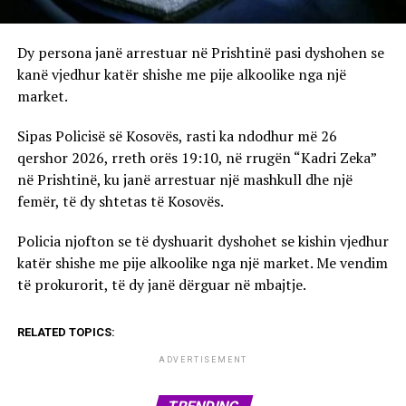
Dy persona janë arrestuar në Prishtinë pasi dyshohen se
kanë vjedhur katër shishe me pije alkoolike nga një
market.
Sipas Policisë së Kosovës, rasti ka ndodhur më 26
qershor 2026, rreth orës 19:10, në rrugën “Kadri Zeka”
në Prishtinë, ku janë arrestuar një mashkull dhe një
femër, të dy shtetas të Kosovës.
Policia njofton se të dyshuarit dyshohet se kishin vjedhur
katër shishe me pije alkoolike nga një market. Me vendim
të prokurorit, të dy janë dërguar në mbajtje.
RELATED TOPICS:
ADVERTISEMENT