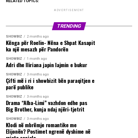
RELATED TOPICS:
ADVERTISEMENT
TRENDING
SHOWBIZ
2 months ago
Kënga për Roelin- Nëna e Shpat Kasapit
ka një mesazh për Pandorën
SHOWBIZ
1 month ago
Adri dhe Iliriana japin lajmin e bukur
SHOWBIZ
3 months ago
Çifti më i ri i showbizit bën paraqitjen e
parë publike
SHOWBIZ
3 months ago
Drama “Alba-Limi” vazhdon edhe pas
Big Brother, kunja ndaj njëri-tjetrit
SHOWBIZ
3 months ago
Klodi në mbrëmje romantike me
Elijonën? Postimet ngrenë dyshime në
rrjete sociale