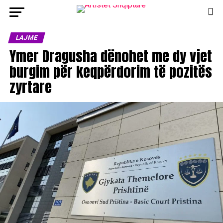
LAJME
Ymer Dragusha dënohet me dy vjet
burgim për keqpërdorim të pozitës
zyrtare