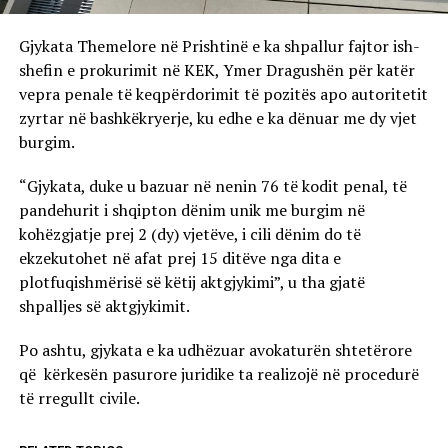
Gjykata Themelore në Prishtinë e ka shpallur fajtor ish-
shefin e prokurimit në KEK, Ymer Dragushën për katër
vepra penale të keqpërdorimit të pozitës apo autoritetit
zyrtar në bashkëkryerje, ku edhe e ka dënuar me dy vjet
burgim.
“Gjykata, duke u bazuar në nenin 76 të kodit penal, të
pandehurit i shqipton dënim unik me burgim në
kohëzgjatje prej 2 (dy) vjetëve, i cili dënim do të
ekzekutohet në afat prej 15 ditëve nga dita e
plotfuqishmërisë së këtij aktgjykimi”, u tha gjatë
shpalljes së aktgjykimit.
Po ashtu, gjykata e ka udhëzuar avokaturën shtetërore
që kërkesën pasurore juridike ta realizojë në procedurë
të rregullt civile.