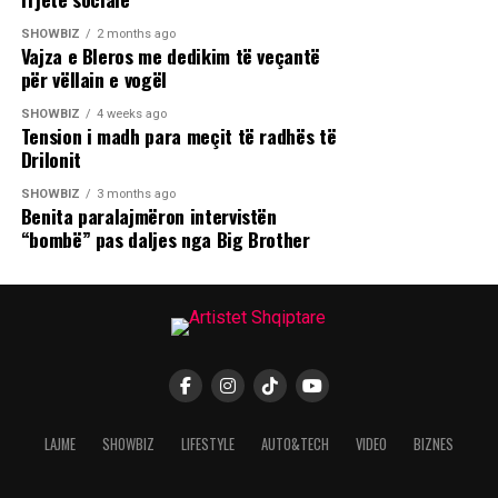
SHOWBIZ
2 months ago
Vajza e Bleros me dedikim të veçantë
për vëllain e vogël
SHOWBIZ
4 weeks ago
Tension i madh para meçit të radhës të
Drilonit
SHOWBIZ
3 months ago
Benita paralajmëron intervistën
“bombë” pas daljes nga Big Brother
LAJME
SHOWBIZ
LIFESTYLE
AUTO&TECH
VIDEO
BIZNES