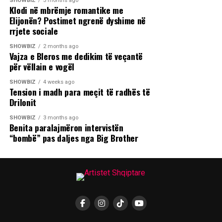
SHOWBIZ
3 months ago
Klodi në mbrëmje romantike me
Elijonën? Postimet ngrenë dyshime në
rrjete sociale
SHOWBIZ
2 months ago
Vajza e Bleros me dedikim të veçantë
për vëllain e vogël
SHOWBIZ
4 weeks ago
Tension i madh para meçit të radhës të
Drilonit
SHOWBIZ
3 months ago
Benita paralajmëron intervistën
“bombë” pas daljes nga Big Brother