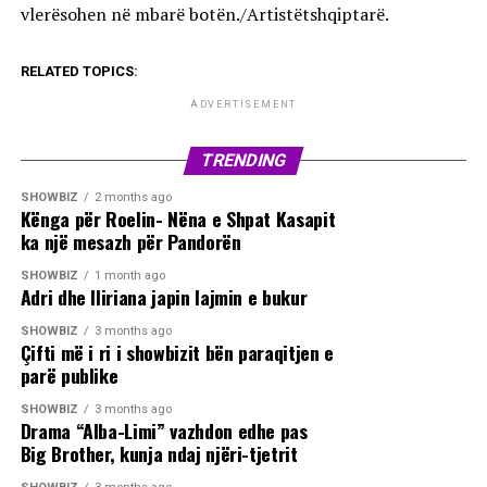
vlerësohen në mbarë botën./Artistëtshqiptarë.
RELATED TOPICS:
ADVERTISEMENT
TRENDING
SHOWBIZ
2 months ago
Kënga për Roelin- Nëna e Shpat Kasapit
ka një mesazh për Pandorën
SHOWBIZ
1 month ago
Adri dhe Iliriana japin lajmin e bukur
SHOWBIZ
3 months ago
Çifti më i ri i showbizit bën paraqitjen e
parë publike
SHOWBIZ
3 months ago
Drama “Alba-Limi” vazhdon edhe pas
Big Brother, kunja ndaj njëri-tjetrit