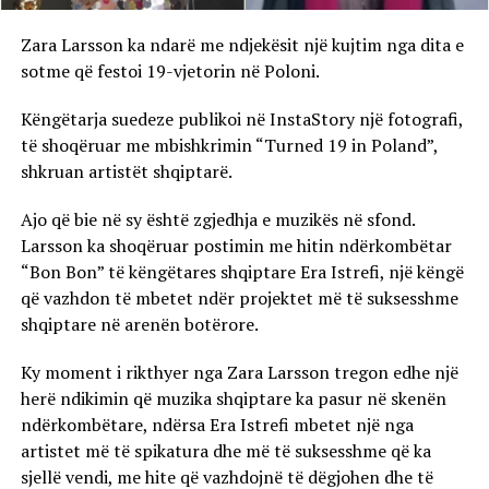
Zara Larsson ka ndarë me ndjekësit një kujtim nga dita e
sotme që festoi 19-vjetorin në Poloni.
Këngëtarja suedeze publikoi në InstaStory një fotografi,
të shoqëruar me mbishkrimin “Turned 19 in Poland”,
shkruan artistët shqiptarë.
Ajo që bie në sy është zgjedhja e muzikës në sfond.
Larsson ka shoqëruar postimin me hitin ndërkombëtar
“Bon Bon” të këngëtares shqiptare Era Istrefi, një këngë
që vazhdon të mbetet ndër projektet më të suksesshme
shqiptare në arenën botërore.
Ky moment i rikthyer nga Zara Larsson tregon edhe një
herë ndikimin që muzika shqiptare ka pasur në skenën
ndërkombëtare, ndërsa Era Istrefi mbetet një nga
artistet më të spikatura dhe më të suksesshme që ka
sjellë vendi, me hite që vazhdojnë të dëgjohen dhe të