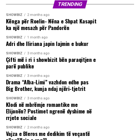
TRENDING
SHOWBIZ
2 months ago
Kënga për Roelin- Nëna e Shpat Kasapit
ka një mesazh për Pandorën
SHOWBIZ
1 month ago
Adri dhe Iliriana japin lajmin e bukur
SHOWBIZ
3 months ago
Çifti më i ri i showbizit bën paraqitjen e
parë publike
SHOWBIZ
3 months ago
Drama “Alba-Limi” vazhdon edhe pas
Big Brother, kunja ndaj njëri-tjetrit
SHOWBIZ
3 months ago
Klodi në mbrëmje romantike me
Elijonën? Postimet ngrenë dyshime në
rrjete sociale
SHOWBIZ
2 months ago
Vajza e Bleros me dedikim të veçantë