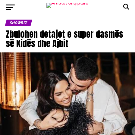
SHOWBIZ
Zbulohen detajet e super dasmës
së Kidës dhe Ajbit