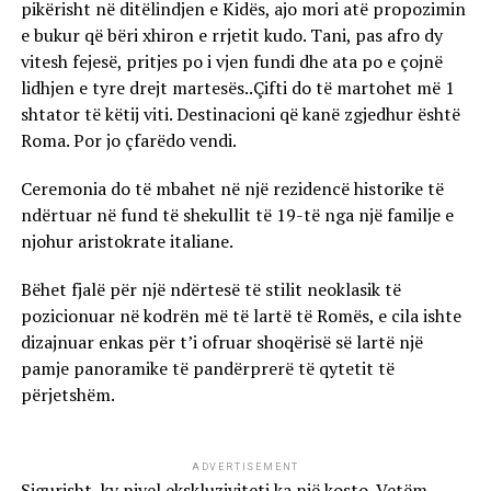
pikërisht në ditëlindjen e Kidës, ajo mori atë propozimin
e bukur që bëri xhiron e rrjetit kudo. Tani, pas afro dy
vitesh fejesë, pritjes po i vjen fundi dhe ata po e çojnë
lidhjen e tyre drejt martesës..Çifti do të martohet më 1
shtator të këtij viti. Destinacioni që kanë zgjedhur është
Roma. Por jo çfarëdo vendi.
Ceremonia do të mbahet në një rezidencë historike të
ndërtuar në fund të shekullit të 19-të nga një familje e
njohur aristokrate italiane.
Bëhet fjalë për një ndërtesë të stilit neoklasik të
pozicionuar në kodrën më të lartë të Romës, e cila ishte
dizajnuar enkas për t’i ofruar shoqërisë së lartë një
pamje panoramike të pandërprerë të qytetit të
përjetshëm.
ADVERTISEMENT
Sigurisht, ky nivel ekskluziviteti ka një kosto. Vetëm