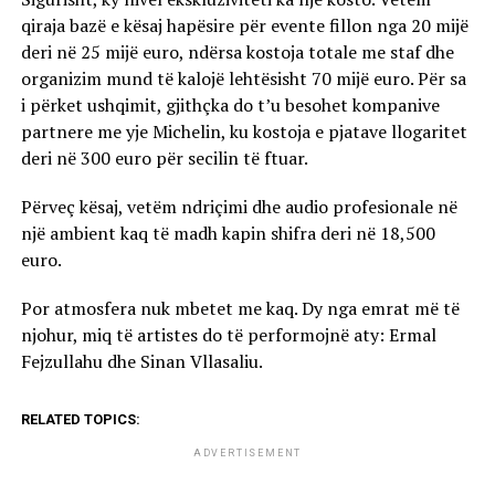
qiraja bazë e kësaj hapësire për evente fillon nga 20 mijë
deri në 25 mijë euro, ndërsa kostoja totale me staf dhe
organizim mund të kalojë lehtësisht 70 mijë euro. Për sa
i përket ushqimit, gjithçka do t’u besohet kompanive
partnere me yje Michelin, ku kostoja e pjatave llogaritet
deri në 300 euro për secilin të ftuar.
Përveç kësaj, vetëm ndriçimi dhe audio profesionale në
një ambient kaq të madh kapin shifra deri në 18,500
euro.
Por atmosfera nuk mbetet me kaq. Dy nga emrat më të
njohur, miq të artistes do të performojnë aty: Ermal
Fejzullahu dhe Sinan Vllasaliu.
RELATED TOPICS:
ADVERTISEMENT