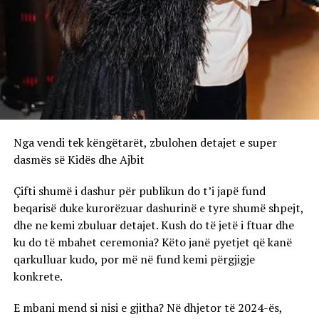
Nga vendi tek këngëtarët, zbulohen detajet e super
dasmës së Kidës dhe Ajbit
Çifti shumë i dashur për publikun do t’i japë fund
beqarisë duke kurorëzuar dashurinë e tyre shumë shpejt,
dhe ne kemi zbuluar detajet. Kush do të jetë i ftuar dhe
ku do të mbahet ceremonia? Këto janë pyetjet që kanë
qarkulluar kudo, por më në fund kemi përgjigje
konkrete.
E mbani mend si nisi e gjitha? Në dhjetor të 2024-ës,