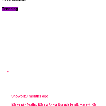
Trending
Showbiz
3 months ago
Kënga për Roelin- Nëna e Shpat Kasapit ka një mesazh për