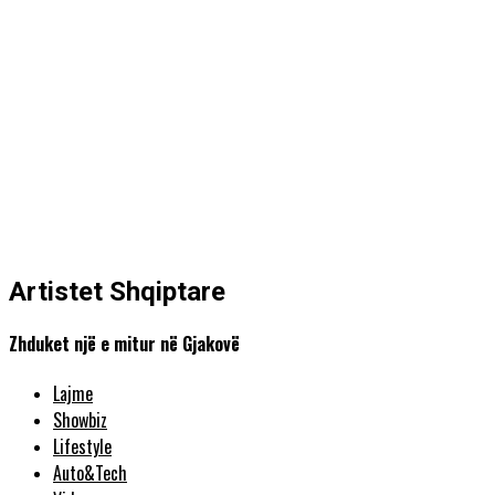
Artistet Shqiptare
Zhduket një e mitur në Gjakovë
Lajme
Showbiz
Lifestyle
Auto&Tech