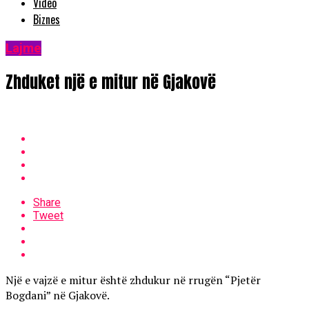
Video
Biznes
Lajme
Zhduket një e mitur në Gjakovë
Share
Tweet
Një e vajzë e mitur është zhdukur në rrugën “Pjetër
Bogdani” në Gjakovë.