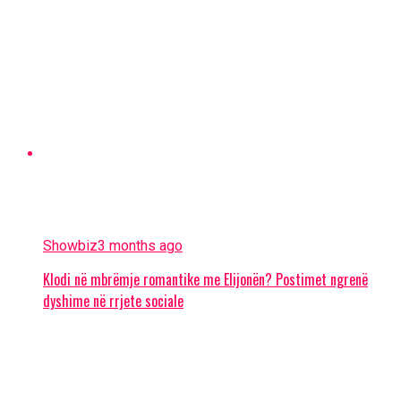
Showbiz
3 months ago
Klodi në mbrëmje romantike me Elijonën? Postimet ngrenë
dyshime në rrjete sociale