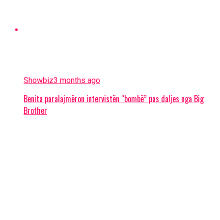
Showbiz
3 months ago
Benita paralajmëron intervistën “bombë” pas daljes nga Big
Brother