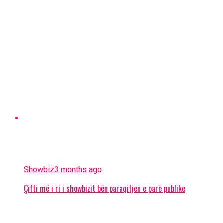
Showbiz
3 months ago
Çifti më i ri i showbizit bën paraqitjen e parë publike