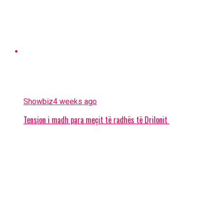
Showbiz
4 weeks ago
Tension i madh para meçit të radhës të Drilonit