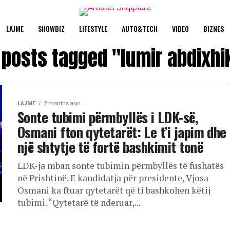
LAJME
SHOWBIZ
LIFESTYLE
AUTO&TECH
VIDEO
BIZNES
l posts tagged "lumir abdixhi
LAJME
2 months ago
Sonte tubimi përmbyllës i LDK-së,
Osmani fton qytetarët: Le t’i japim dhe
një shtytje të fortë bashkimit tonë
LDK-ja mban sonte tubimin përmbyllës të fushatës
në Prishtinë. E kandidatja për presidente, Vjosa
Osmani ka ftuar qytetarët që ti bashkohen këtij
tubimi. “Qytetarë të nderuar,...