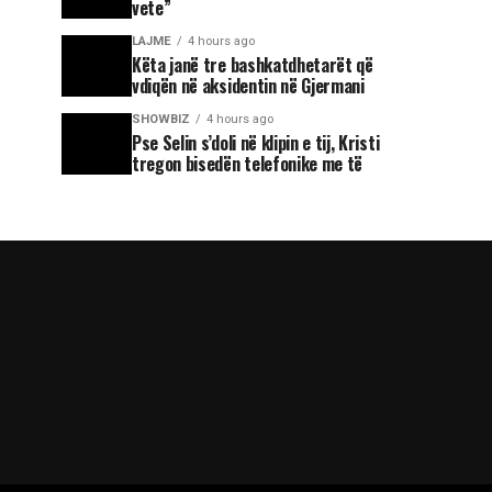
vete”
LAJME
4 hours ago
Këta janë tre bashkatdhetarët që
vdiqën në aksidentin në Gjermani
SHOWBIZ
4 hours ago
Pse Selin s’doli në klipin e tij, Kristi
tregon bisedën telefonike me të