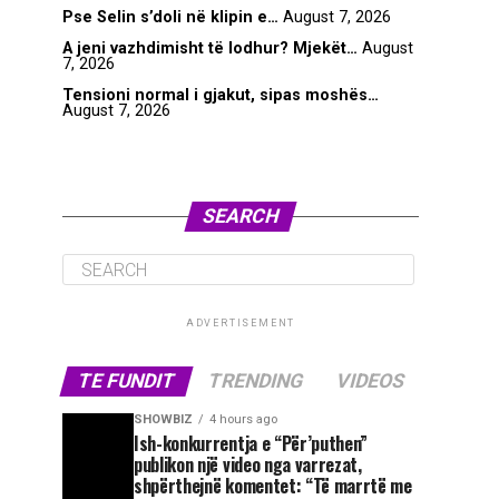
Pse Selin s’doli në klipin e…
August 7, 2026
A jeni vazhdimisht të lodhur? Mjekët…
August
7, 2026
Tensioni normal i gjakut, sipas moshës…
August 7, 2026
SEARCH
ADVERTISEMENT
TE FUNDIT
TRENDING
VIDEOS
SHOWBIZ
4 hours ago
Ish-konkurrentja e “Për’puthen”
publikon një video nga varrezat,
shpërthejnë komentet: “Të marrtë me