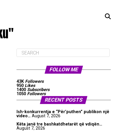
ku"
FOLLOW ME
43K
Followers
950
Likes
1400
Subscribers
1050
Followers
RECENT POSTS
Ish-konkurrentja e “Për’puthen” publikon një
video…
August 7, 2026
Këta janë tre bashkatdhetarët që vdiqën…
August 7, 2026